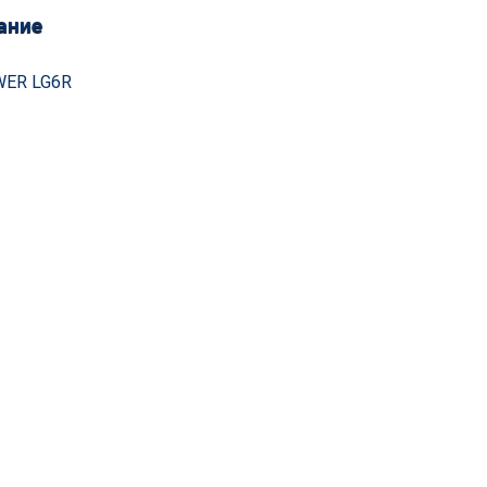
ание
ER LG6R