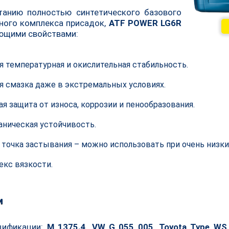
танию полностью синтетического базового
ьного комплекса присадок,
ATF POWER LG6R
ющими свойствами:
 температурная и окислительная стабильность.
я смазка даже в экстремальных условиях.
я защита от износа, коррозии и пенообразования.
аническая устойчивость.
 точка застывания – можно использовать при очень низки
екс вязкости.
и
цификации:
M 1375.4, VW G 055 005, Toyota Type WS, 