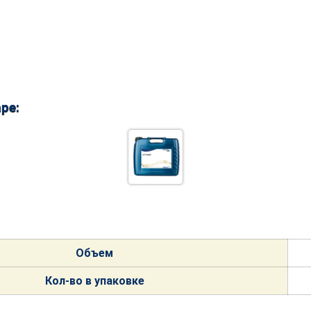
ре:
Объем
Кол-
во в упако
вке