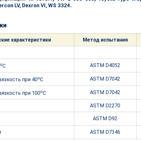
ercon LV, Dexron VI, WS 3324.
ки
ские характе
ристики
Метод испытания
o
ASTM D4052
C
o
ASTM D7042
язкость при 40
С
o
ASTM D7042
вязкость при 100
С
ASTM D2270
ASTM D92
я
ASTM D7346