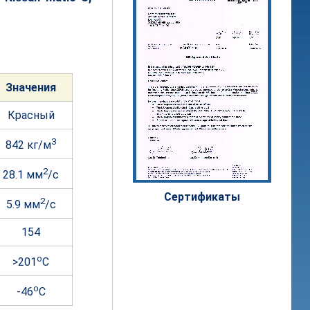
Значе
ния
Красный
3
842 кг/м
2
28.1 мм
/c
Сертифи
каты
2
5.9 мм
/c
154
o
>201
C
o
-46
C