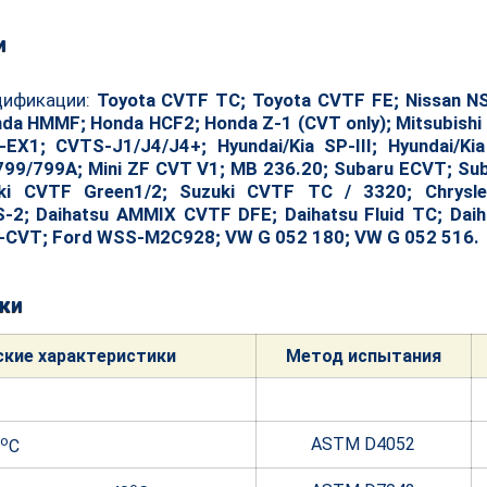
и
цификации:
Toyota CVTF TC; Toyota CVTF FE; Nissan NS
da HMMF; Honda HCF2; Honda Z-1 (CVT only); Mitsubishi S
EX1; CVTS-J1/J4/J4+; Hyundai/Kia SP-III; Hyundai/Ki
99/799A; Mini ZF CVT V1; MB 236.20; Subaru ECVT; Sub
ki CVTF Green1/2; Suzuki CVTF TC / 3320; Chrysle
S-2; Daihatsu AMMIX CVTF DFE; Daihatsu Fluid TC; Da
-CVT; Ford WSS-M2C928; VW G 052 180; VW G 052 516.
ки
ские характе
ристики
Метод испытания
o
ASTM D4052
C