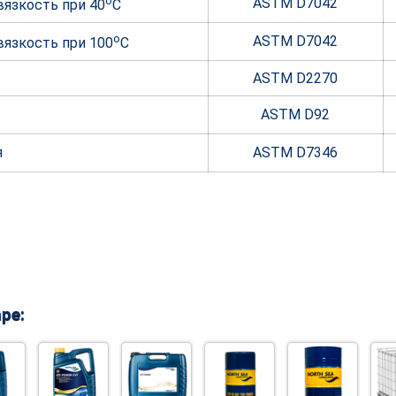
o
ASTM D7042
язкость при 40
С
o
ASTM D7042
вязкость при 100
С
ASTM D2270
ASTM D92
я
ASTM D7346
ре: