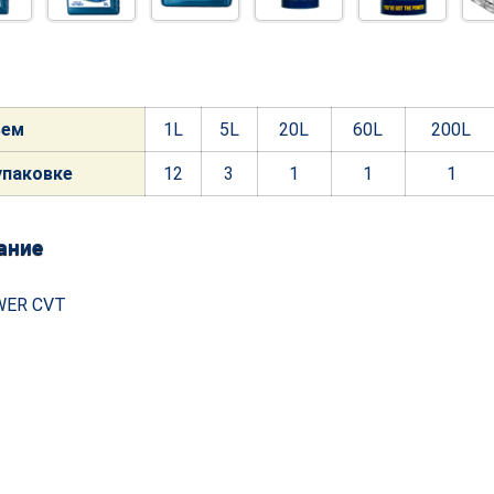
ъем
1L
5L
20L
60L
200L
упако
вке
12
3
1
1
1
ание
WER CVT