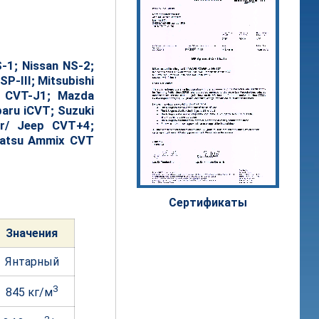
-1; Nissan NS-2;
P-III; Mitsubishi
a CVT-J1; Mazda
aru iCVT; Suzuki
r/ Jeep CVT+4;
ihatsu Ammix CVT
Сертифи
каты
Значе
ния
Янтарный
3
845 кг/м