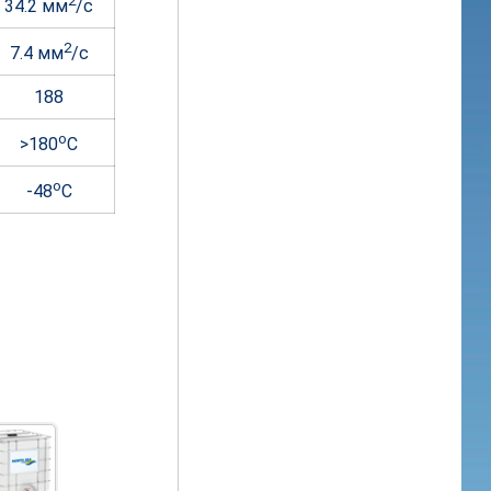
2
34.2 мм
/c
2
7.4 мм
/c
188
o
>180
C
o
-48
C