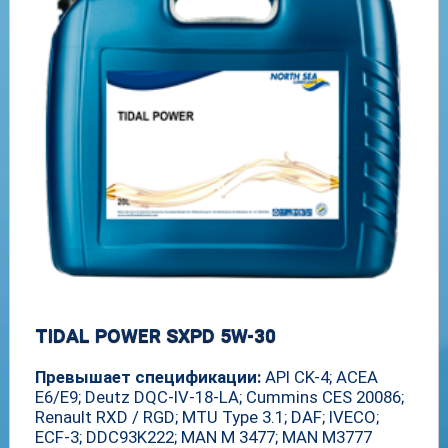
TIDAL POWER SXPD 5W-30
Превышает спецификации:
API CK-4; ACEA
E6/E9; Deutz DQC-IV-18-LA; Cummins CES 20086;
Renault RXD / RGD; MTU Type 3.1; DAF; IVECO;
ECF-3; DDC93K222; MAN M 3477; MAN M3777