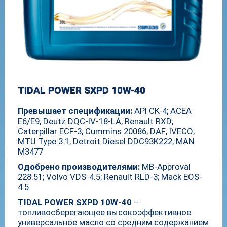
TIDAL POWER SXPD 10W-40
Превышает спецификации:
API CK-4; ACEA
E6/E9; Deutz DQC-IV-18-LA; Renault RXD;
Caterpillar ECF-3; Cummins 20086; DAF; IVECO;
MTU Type 3.1; Detroit Diesel DDC93K222; MAN
M3477
Одобрено производителями:
MB-Approval
228.51; Volvo VDS-4.5; Renault RLD-3; Mack EOS-
4.5
TIDAL POWER SXPD 10W-40
–
топливосберегающее высокоэффективное
универсальное масло со средним содержанием