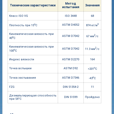
Метод
Техни
ческие характе
ристики
Значе
ния
испытания
Класс ISO VG
ISO 3448
68
o
3
ASTM D4052
Плотность при 15
C
874 кг/м
Кинематическая вязкость при
2
ASTM D7042
67 мм
/c
o
40
С
Кинематическая вязкость при
2
ASTM D7042
11.3 мм
/c
o
100
С
Индекс вязкости
ASTM D2270
164
o
Точка вспышки
ASTM D92
>201
C
o
Точка застывания
ASTM D7346
-43
C
FZG
DIN 51354-2
11
Деэмульгирующая способность
DIN 51599
Пройдено
при 54°C