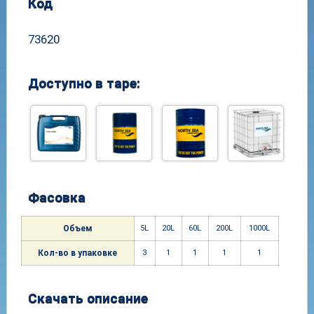
Код
73620
Доступно в таре:
Фасовка
Объем
5L
20L
60L
200L
1000
L
Кол-
во в упако
вке
3
1
1
1
1
Скачать описание