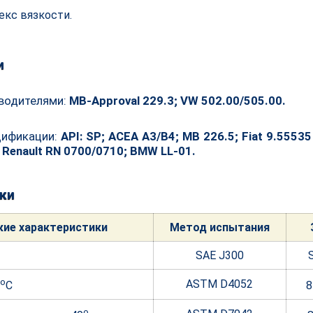
екс вязкости.
и
водителями:
MB-Approval 229.3; VW 502.00/505.00.
цификации:
API: SP; ACEA A3/B4; MB 226.5; Fiat 9.5553
 Renault RN 0700/0710; BMW LL-01.
ки
кие характе
ристики
Метод испытания
SAE J300
o
ASTM D4052
C
8
o