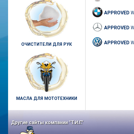
APPROVED
W
APPROVED
W
APPROVED
W
ОЧИСТИТЕЛИ ДЛЯ РУК
МАСЛА ДЛЯ МОТОТЕХНИКИ
Другие сайты компании "Т.И.Г."