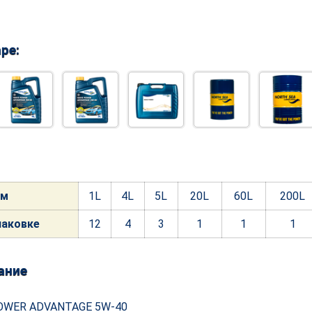
ре:
ем
1L
4L
5L
20L
60L
200
L
пако
вке
12
4
3
1
1
1
ание
OWER ADVANTAGE 5W-40