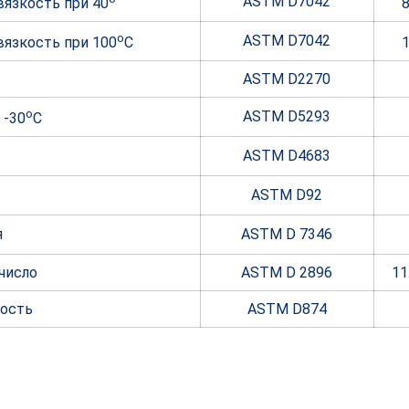
ASTM D7042
язкость при 40
o
ASTM D7042
вязкость при 100
С
ASTM D2270
o
ASTM D5293
 -30
С
ASTM D4683
ASTM D92
я
ASTM D 7346
число
ASTM D 2896
11
ность
ASTM D874