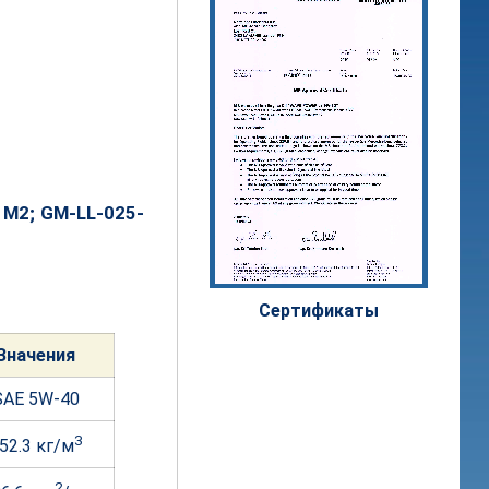
5 M2; GM-LL-025-
Сертифи
каты
Значе
ния
SAE 5W-40
3
52.3 кг/м
2