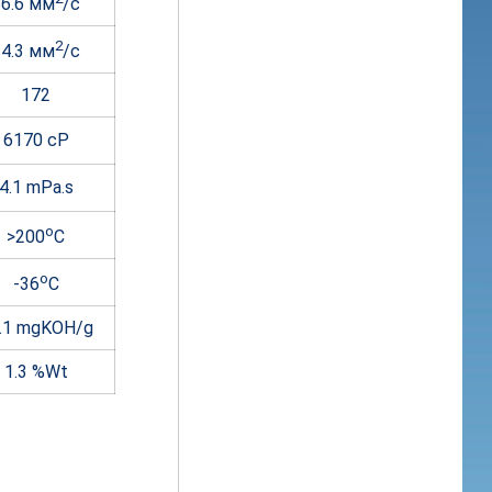
86.6 мм
/с
2
14.3 мм
/с
172
6170 cP
4.1 mPa.s
o
>200
C
o
-36
C
.1 mgKOH/g
1.3 %Wt