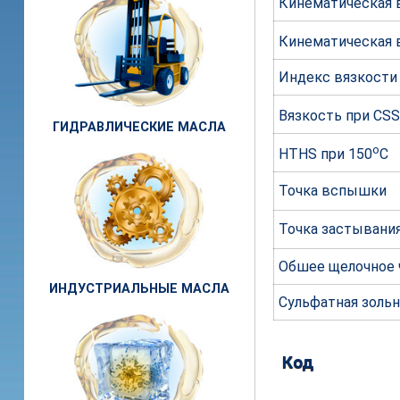
Кинематическая в
Кинематическая 
Индекс вязкости
Вязкость при CSS
ГИДРАВЛИЧЕСКИЕ МАСЛА
o
HTHS при 150
С
Точка вспышки
Точка застывани
Обшее щелочное 
ИНДУСТРИАЛЬНЫЕ МАСЛА
Сульфатная золь
Код