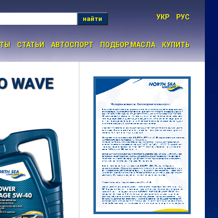
УКР
РУС
найти
НТЫ
СТАТЬИ
АВТОСПОРТ
ПОДБОР МАСЛА
КУПИТЬ
О WAVE