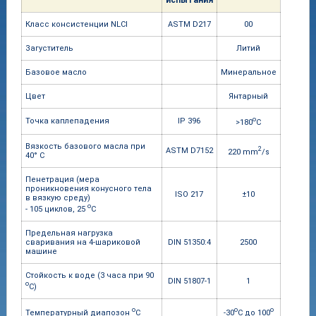
испытания
Класс консистенции NLCI
ASTM D217
00
Загуститель
Литий
Базовое масло
Минеральное
Цвет
Янтарный
o
Точка каплепадения
IP 396
>180
C
Вязкость базового масла при
2
ASTM D7152
220 mm
/s
40° С
Пенетрация (мера
проникновения конусного тела
ISO 217
±10
в вязкую среду)
o
- 105 циклов, 25
C
Предельная нагрузка
сваривания на 4-шариковой
DIN 51350:4
2500
машине
Стойкость к воде (3 часа при 90
DIN 51807-1
1
o
C)
o
o
o
Температурный диапозон
C
-30
С до 100