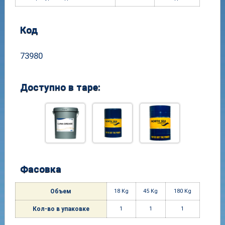
Код
73980
Доступно в таре:
Фасовка
Объем
18 Kg
45 Kg
180 Kg
Кол-
во в упако
вке
1
1
1